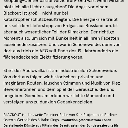
Shopping-Center darauf verzichten? Und was, wenn wirklich
plötzlich alle Lichter ausgehen? Die Angst vor einem
Blackout ist groß – nicht nur bei
Katastrophenschutzbeauftragten. Die Energiekrise treibt
uns seit dem Lieferstopp von Erdgas aus Russland um, ist
aber auch wesentlicher Teil der Klimakrise. Der richtige
Moment also, um sich mit Dunkelheit in all ihren Facetten
auseinanderzusetzen. Und zwar in Schöneweide, denn von
dort aus trieb die AEG seit Ende des 19. Jahrhunderts die
flächendeckende Elektrifizierung voran.
Start des Audiowalks ist am Industriesalon Schöneweide.
Von dort aus folgen wir historischen, privaten und
imaginären Routen, lauschen Stimmen und Musik von Kiez-
Bewohner:innen und dem Spiel der Geräusche, die uns
umgeben. Gemeinsam erleben wir lichte Momente und
versteigen uns zu dunklen Gedankenspielen.
BLACKOUT ist der zweite Teil einer Reihe von Kiez-Projekten im Berliner
Osten außerhalb des S-Bahn-Rings.
Produktion gefördert vom Fonds
Darstellende Künste aus Mitteln der Beauftragten der Bundesregierung für