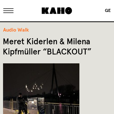
GE
The KAHO
Audio Walk
Meret Kiderlen & Milena
History
Kipfmüller “BLACKOUT”
Owner
Renovation
FAQ