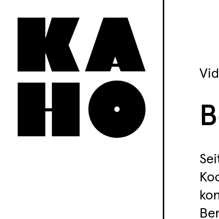
Vi
B
Sei
Koo
kon
Ber