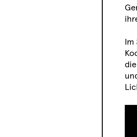
Gen
ihr
Im
Koo
die
und
Lic