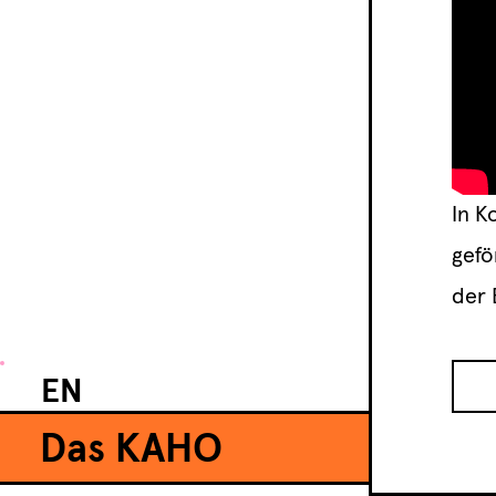
In K
gefö
der 
EN
Das KAHO