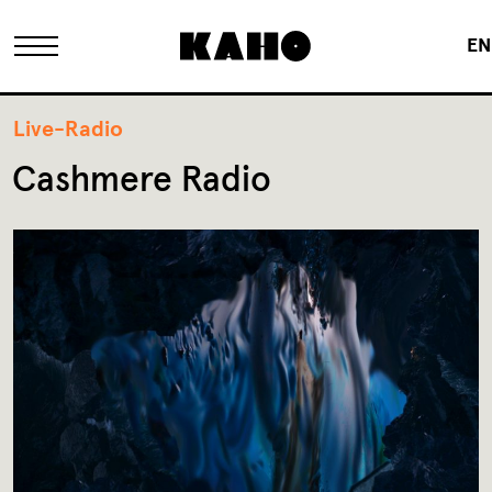
EN
Das KAHO
Live-Radio
Cashmere Radio
Historie
Eigentümer
FAQ
Sanierung