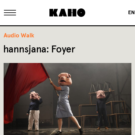
EN
Das KAHO
Audio Walk
hannsjana: Foyer
Historie
Eigentümer
FAQ
Sanierung