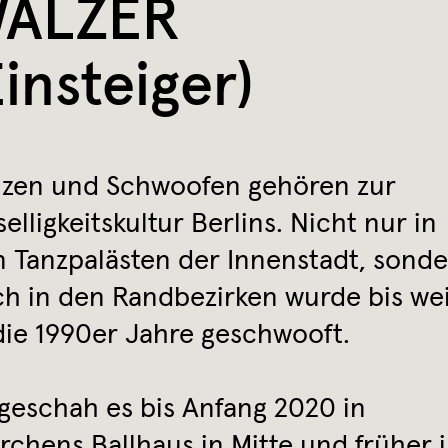
ALZER
Einsteiger)
nzen und Schwoofen gehören zur
elligkeitskultur Berlins. Nicht nur in
 Tanzpalästen der Innenstadt, sond
h in den Randbezirken wurde bis we
die 1990er Jahre geschwooft.
geschah es bis Anfang 2020 in
rchens Ballhaus in Mitte und früher 