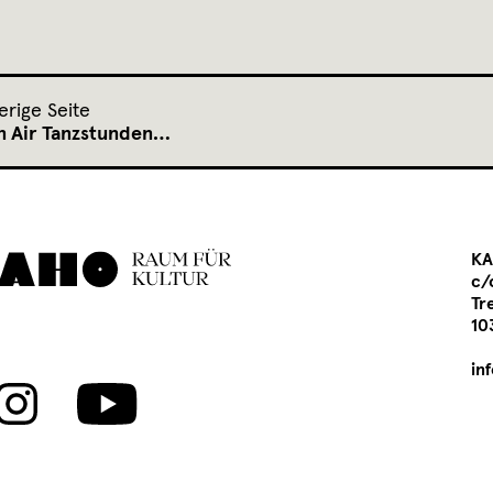
erige Seite
 Air Tanzstunden…
KA
c/
Tr
10
in