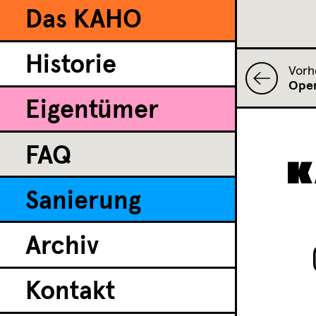
Das KAHO
Historie
Vorh
Open
Eigentümer
FAQ
Sanierung
Archiv
Kontakt