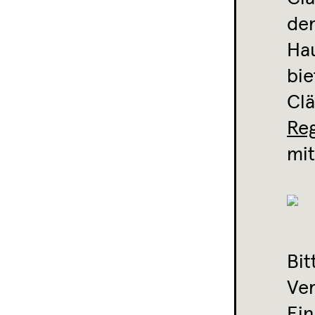
der
Hau
bie
Clä
Re
mit
Bit
Ver
Ein