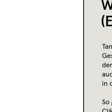
W
(
Ta
Ges
den
auc
in 
So 
Clä