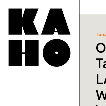
Tanz
O
T
L
W