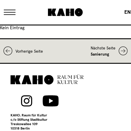
EN
Kein Eintrag
Das KAHO
Nächste Seite
Vorherige Seite
Historie
Sanierung
Eigentümer
FAQ
Sanierung
KAHO. Raum für Kultur
c/o Stiftung Stadtkultur
Treskowallee 109
10318 Berlin