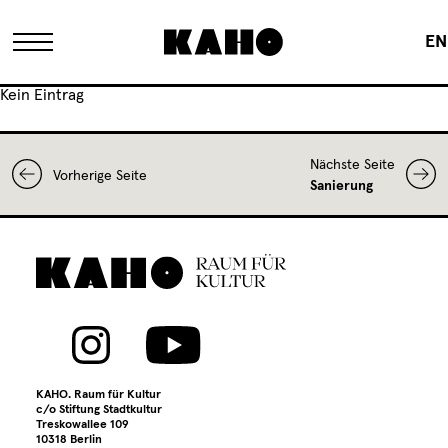
EN
Kein Eintrag
Das KAHO
Nächste Seite
Vorherige Seite
Historie
Sanierung
Eigentümer
FAQ
Sanierung
KAHO. Raum für Kultur
c/o Stiftung Stadtkultur
Treskowallee 109
10318 Berlin