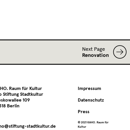
Next Page
Renovation
HO. Raum für Kultur
Impressum
o Stiftung Stadtkultur
eskowallee 109
Datenschutz
318 Berlin
Press
©️ 2021 KAHO. Raum für
ho@stiftung-stadtkultur.de
Kultur