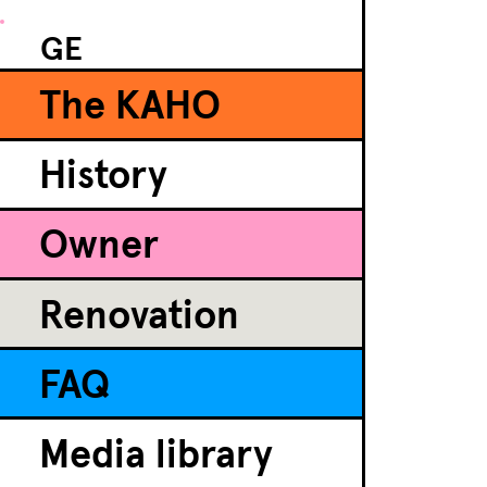
GE
The KAHO
History
Owner
Renovation
FAQ
Media library