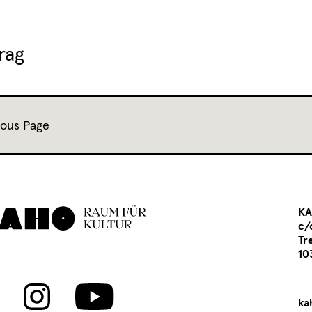
rag
ious Page
KA
c/
Tr
10
ka